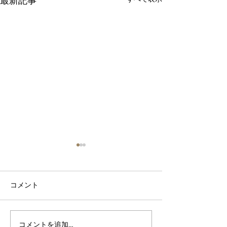
最新記事
１/１０
コメント
二〇二二年
コメントを追加…