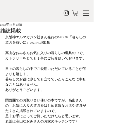
2021年10月28日
雑誌掲載
京阪神エルマガジン社さん発行のMOOK「暮らしの
道具を買いに」2021.10.28出版
高山なおみさんお気に入りの暮らしの道具の中で、
カトラリーをとても丁寧にご紹介頂いております。
日々の暮らしの中でご愛用いただいていることが何
よりも嬉しく、
暮らしのお役に少しでも立てていたらこんなに幸せ
なことはありません。
ありがとうございます。
関西圏でのお取り合い使いの本ですが、高山さん
の」お気に入りの道具をはじめ素敵なお店や道具が
たくさん掲載されていますので、
是非お手にとってご覧いただけたらと思います。
表紙は高山なおみさんのお家のキッチンです♪