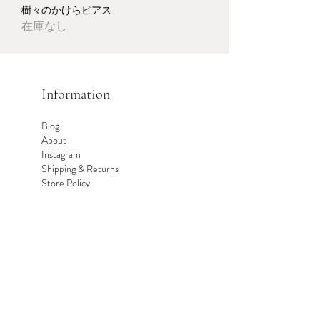
樹々のかけらピアス
在庫なし
Information
Blog
About
Instagram
Shipping & Returns
​Store Policy
​FAQ
ORDER
ご注文受付｜年中無休
土、日、祝日は発送業務をお休み
させていただいております。
H
atuka woodcraft