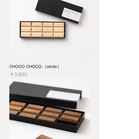
CHOCO CHOCO.（white）
価格
￥3,600