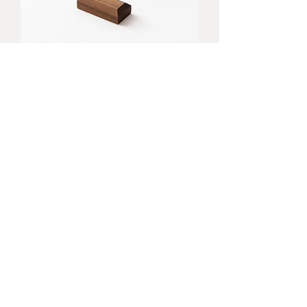
CHOCO CHOCO.（black)
価格
￥3,600
Information
Blog
About
Instagram
Shipping & Returns
​Store Policy
​FAQ
ORDER
ご注文受付｜年中無休
土、日、祝日は発送業務をお休み