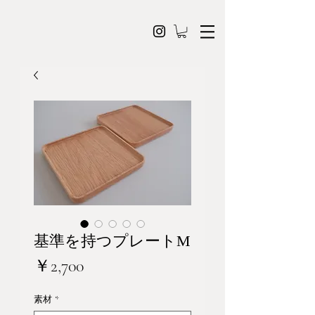
基準を持つプレートM
価
￥2,700
格
素材
*