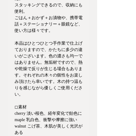
スタッキングできるので、収納にも
便利。
ごはん＋おかず＋お漬物や、携帯電
話＋ステーショナリー＋眼鏡など、
使い方は様々です。
本品はひとつひとつ手作業で仕上げ
ておりますので、かたちに多少の違
いがございます。色の濃さも均一で
はありません。無垢材ですので、熱
や乾燥で反りが生じる場合もありま
す。それぞれの木々の個性をお楽し
み頂けたら幸いです。木の持つ温も
りを感じながら優しくご使用くださ
い。
◻︎素材
cherry 淡い桜色、経年変化で飴色に
maple 乳白色、衝撃や摩擦に強い
walnut こげ茶、木肌が美しく光沢が
ある