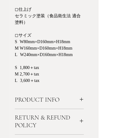
◻︎仕上げ
セラミック塗装（食品衛生法 適合
塗料）
◻︎サイズ
S W80mm×D160mm×H18mm
M W160mm×D160mm×H18mm
L W240mm×D160mm×H18mm
S 1,800＋tax
M 2,700＋tax
L 3,600＋tax
PRODUCT INFO
電子レンジ、食器洗い乾燥器等のご
RETURN & REFUND
使用はお避けください。使用後は柔
らかいスポンジ等で水洗いし、乾い
POLICY
た布で拭き取り乾燥させてくださ
気になる点がありましたらご注文前
い。直射日光に当てたり、長時間水