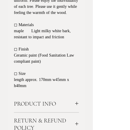
uniform. Please enjoy the individuality
of each tree. Please use it gently while
feeling the warmth of the wood.
◻︎ Materials
maple Light milky white bark,
resistant to impact and friction
◻︎ Finish
Ceramic paint (Food Sanitation Law
compliant paint)
◻︎ Size
length approx. 170mm w45mm x
h40mm
PRODUCT INFO
電子レンジ、食器洗い乾燥器等のご
RETURN & REFUND
使用はお避けください。使用後は柔
らかいスポンジ等で水洗いし、乾い
POLICY